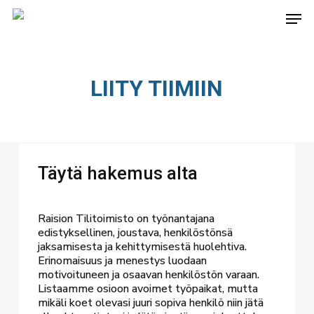
Skip
Men
to
main
content
LIITY TIIMIIN
Täytä hakemus alta
Raision Tilitoimisto on työnantajana
edistyksellinen, joustava, henkilöstönsä
jaksamisesta ja kehittymisestä huolehtiva.
Erinomaisuus ja menestys luodaan
motivoituneen ja osaavan henkilöstön varaan.
Listaamme osioon avoimet työpaikat, mutta
mikäli koet olevasi juuri sopiva henkilö niin jätä