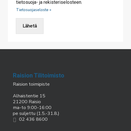
h
tietosuoja- ja rekisteriselosteen.
e
Tietosuojaseloste »
c
k
b
Lähetä
o
x
e
s
*
Raision Tilitoimisto
Raision toimipiste
Alhaistentie 15
21200 Raisio
ma-to 9:00-16:00
pe suljettu (1.5.-31.8.)
02 436 8600